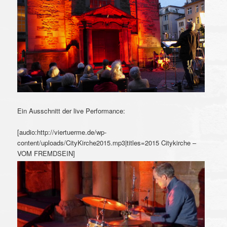
Ein Ausschnitt der live Performance:
[audio:http://viertuerme.de/wp-
content/uploads/CityKirche2015.mp3|titles=2015 Citykirche –
VOM FREMDSEIN]