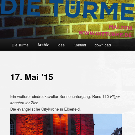
Die Bergische Literaturperformance # Ein Projekt von Andy Dino Iussa &
Olaf Reitz
Die Türme
Hauptmenü
Archiv
Die Türme
Idee
Kontakt
download
Zum Inhalt wechseln
17. Mai ’15
Ein weiterer eindrucksvoller Sonnenuntergang. Rund 110
Pilger
kannten ihr Ziel
:
Die evangelische Citykirche in Elberfeld.