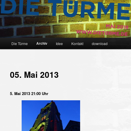
Die Bergische Literaturperformance # Ein Projekt von Andy Dino Iussa &
Olaf Reitz
Die Türme
Hauptmenü
Archiv
Die Türme
Idee
Kontakt
download
Zum Inhalt wechseln
05. Mai 2013
5. Mai 2013 21:00 Uhr